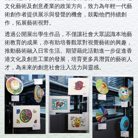
文化藝術及創意產業的政策方向，致力為年輕一代藝
術創作者提供展示與發聲的機會，鼓勵他們持續創
作，拓展藝術視野。
活動花絮
透過公開展出學生作品，不僅讓社會大眾認識本地藝
術教育的成果，亦有助培養觀眾對視覺藝術的興趣，
推動藝術融入日常生活。期望藉此活動進一步促進香
捐款支持
港文化及創意工業的發展，培育更多具潛質的藝術人
才，為未來的創意社會注入活力與靈感。
聯絡我們