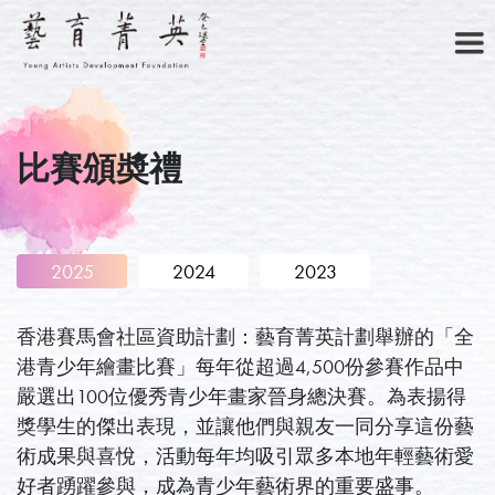
比賽頒奬禮
主頁
2025
2024
2023
香港賽馬會社區資助計劃：藝育菁英計劃舉辦的「全
關於我們
港青少年繪畫比賽」每年從超過4,500份參賽作品中
嚴選出100位優秀青少年畫家晉身總決賽。為表揚得
獎學生的傑出表現，並讓他們與親友一同分享這份藝
術成果與喜悅，活動每年均吸引眾多本地年輕藝術愛
菁英藝廊
好者踴躍參與，成為青少年藝術界的重要盛事。